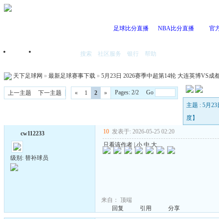
足球比分直播
NBA比分直播
官
搜索
社区服务
银行
帮助
首页
我的空间
天下足球网
»
最新足球赛事下载
»
5月23日 2026赛季中超第14轮 大连英博VS成都蓉
Pages: 2/2 Go
上一主题
下一主题
«
1
2
»
主题 : 5月2
度】
10
发表于: 2026-05-25 02:20
cw112233
只看该作者
|
小
中
大
级别: 替补球员
来自：
顶端
回复
引用
分享