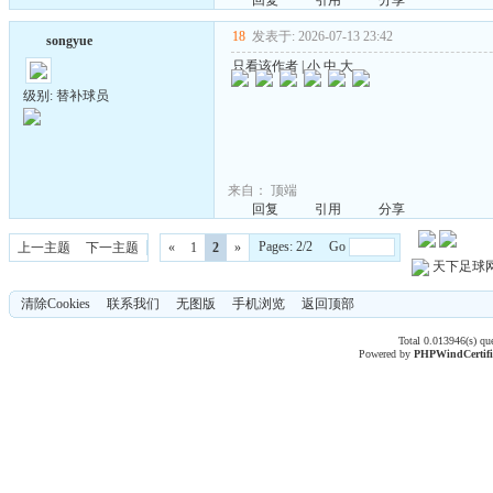
回复
引用
分享
18
发表于: 2026-07-13 23:42
songyue
只看该作者
|
小
中
大
级别: 替补球员
来自：
顶端
回复
引用
分享
Pages: 2/2 Go
上一主题
下一主题
«
1
2
»
天下足球
清除Cookies
联系我们
无图版
手机浏览
返回顶部
Total 0.013946(s) qu
Powered by
PHPWind
Certif