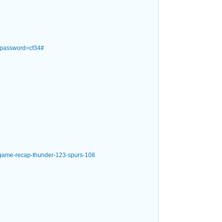
5?password=cf34#
/game-recap-thunder-123-spurs-108