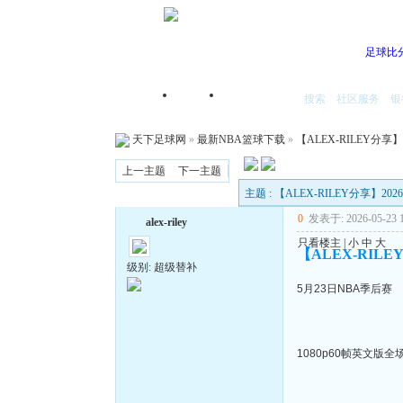
足球比
搜索
社区服务
银
首页
我的空间
天下足球网
»
最新NBA篮球下载
»
【ALEX-RILEY分享
上一主题
下一主题
主题 : 【ALEX-RILEY分享】2
0
发表于: 2026-05-23 1
alex-riley
只看楼主
|
小
中
大
【ALEX-RILE
级别: 超级替补
5月23日NBA季后赛
1080p60帧英文版