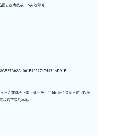
迅雷下载或迅雷云盘离线或115离线即可
CE27A92A4661F99277474974AD91B
般次日之前都会正常下载完毕，115同理也是次日前可以离
完成后下载到本地