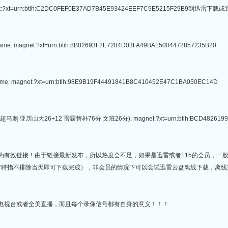
:?xt=urn:btih:C2DC0FEF0E37AD7B45E93424EEF7C9E5215F29B9到
ame: magnet:?xt=urn:btih:8B02693F2E7284D03FA49BA15004472857235B20
ame: magnet:?xt=urn:btih:98E9B19F44491841B8C410452E47C1BA050EC14D
刺 亚历山大26+12 雷霆替补76分 文班26分): magnet:?xt=urn:btih:BCD48261993
均为有效链接！由于链接最新发布，所以热度会不足，如果是迅雷或者115的会员，一
前特指不排除当天即可下载完成），非会员的情况下可以尝试迅雷云盘离线下载，离线
地电视台或者全美直播，而且每个录像信号都有自身的意义！！！