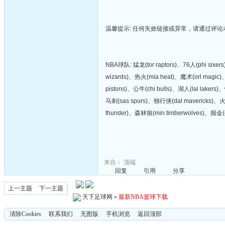
温馨提示: 任何失效链接或异常，请通过评
NBA球队: 猛龙(tor raptors)、76人(phi six
wizards)、热火(mia heat)、魔术(orl magic)
pistons)、公牛(chi bulls)、湖人(lal lakers
马刺(sas spurs)、独行侠(dal mavericks)、火
thunder)、森林狼(min timberwolves)、掘金(d
来自：
顶端
回复
引用
分享
上一主题
下一主题
天下足球网
»
最新NBA篮球下载
清除Cookies
联系我们
无图版
手机浏览
返回顶部