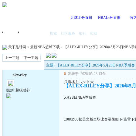
足球比分直播
NBA比分直播
官
搜索
社区服务
银行
帮助
首页
我的空间
天下足球网
»
最新NBA篮球下载
»
【ALEX-RILEY分享】2026年5月23日NBA
上一主题
下一主题
主题 : 【ALEX-RILEY分享】2026年5月23日NBA季后赛
0
发表于: 2026-05-23 13:54
alex-riley
只看楼主
|
小
中
大
【ALEX-RILEY分享】2026年5
级别: 超级替补
5月23日NBA季后赛
1080p60帧英文版全场比赛录像如下(迅雷下