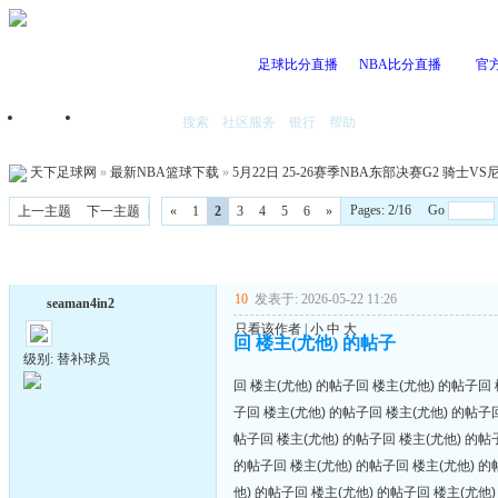
足球比分直播
NBA比分直播
官
搜索
社区服务
银行
帮助
首页
我的空间
天下足球网
»
最新NBA篮球下载
»
5月22日 25-26赛季NBA东部决赛G2 骑士VS尼
Pages: 2/16 Go
上一主题
下一主题
«
1
2
3
4
5
6
»
10
发表于: 2026-05-22 11:26
seaman4in2
只看该作者
|
小
中
大
回 楼主(尤他) 的帖子
级别: 替补球员
回 楼主(尤他) 的帖子回 楼主(尤他) 的帖子回 
子回 楼主(尤他) 的帖子回 楼主(尤他) 的帖子回
帖子回 楼主(尤他) 的帖子回 楼主(尤他) 的帖
的帖子回 楼主(尤他) 的帖子回 楼主(尤他) 的
他) 的帖子回 楼主(尤他) 的帖子回 楼主(尤他