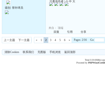
只看该作者
|
小
中
大
级别: 替补球员
来自：
顶端
回复
引用
分享
Pages: 2/16 Go
上一主题
下一主题
«
1
2
3
4
5
6
»
清除Cookies
联系我们
无图版
手机浏览
返回顶部
Total 0.014368(s) qu
Powered by
PHPWind
Certif