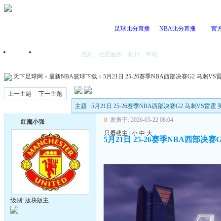
足球比分直播
NBA比分直播
官
搜索
社区服务
银行
帮助
首页
我的空间
天下足球网
»
最新NBA篮球下载
»
5月21日 25-26赛季NBA西部决赛G2 马刺VS雷
上一主题
下一主题
主题 : 5月21日 25-26赛季NBA西部决赛G2 马刺VS雷霆 英
0
发表于: 2026-05-22 08:04
红魔小强
只看楼主
|
小
中
大
5月21日 25-26赛季NBA西部决赛G
级别: 版块版主