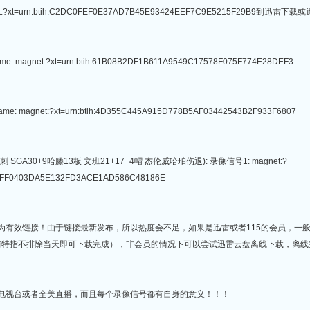
:?xt=urn:btih:C2DC0FEF0E37AD7B45E93424EEF7C9E5215F29B9到
ame: magnet:?xt=urn:btih:61B08B2DF1B611A9549C17578F075F774E28DEF3
ame: magnet:?xt=urn:btih:4D355C445A915D778B5AF03442543B2F933F6807
 SGA30+9哈滕13板 文班21+17+4帽 杰伦威哈珀伤退): 录像信号1: magnet:?
FF0FF0403DA5E132FD3ACE1AD586C48186E
均为有效链接！由于链接最新发布，所以热度会不足，如果是迅雷或者115的会员，一
前特指不排除当天即可下载完成），非会员的情况下可以尝试迅雷云盘离线下载，离线
地电视台或者全美直播，而且每个录像信号都有自身的意义！！！