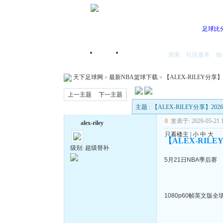
足球比
搜索
社区服务
银
首页
我的空间
天下足球网
»
最新NBA篮球下载
»
【ALEX-RILEY分享
上一主题
下一主题
主题 : 【ALEX-RILEY分享】2
0
发表于: 2026-05-21 1
alex-riley
只看楼主
|
小
中
大
【ALEX-RILE
级别: 超级替补
5月21日NBA季后赛
1080p60帧英文版