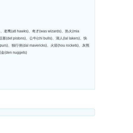
ts)、老鹰(atl hawks)、奇才(was wizards)、热火(mia
塞(det pistons)、公牛(chi bulls)、湖人(lal lakers)、快
 spurs)、独行侠(dal mavericks)、火箭(hou rockets)、灰熊
金(den nuggets)