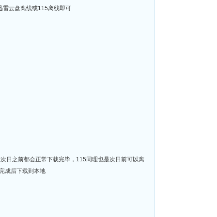
迅雷下载或迅雷云盘离线或115离线即可
般次日之前都会正常下载完毕，115同理也是次日前可以离
完成后下载到本地