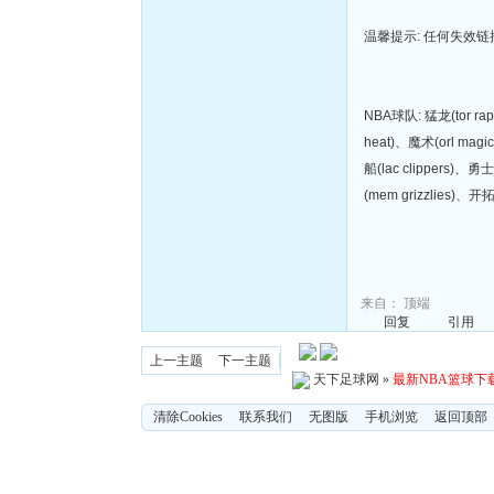
温馨提示: 任何失效
NBA球队: 猛龙(tor rap
heat)、魔术(orl magi
船(lac clippers)、勇
(mem grizzlies)、开
来自：
顶端
回复
引用
上一主题
下一主题
天下足球网
»
最新NBA篮球下
清除Cookies
联系我们
无图版
手机浏览
返回顶部