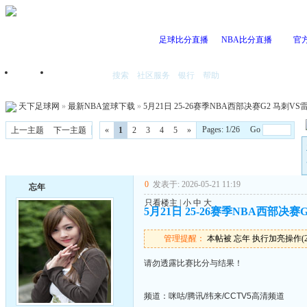
足球比分直播
NBA比分直播
官
搜索
社区服务
银行
帮助
首页
我的空间
天下足球网
»
最新NBA篮球下载
»
5月21日 25-26赛季NBA西部决赛G2 马刺VS雷霆
Pages: 1/26 Go
上一主题
下一主题
«
1
2
3
4
5
»
0
发表于: 2026-05-21 11:19
忘年
只看楼主
|
小
中
大
5月21日 25-26赛季NBA西部决赛G
管理提醒：
本帖被 忘年 执行加亮操作(2026
请勿透露比赛比分与结果！
频道：咪咕/腾讯/纬来/CCTV5高清频道