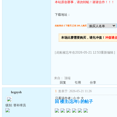
本站原创赛事，请勿转帖！谢谢合作！！！
下载地址：
此帖售价 2 下载币,已有 249 人购买
本场比赛需要购买，请先冲值！
冲值请
[ 此帖被忘年在2026-05-21 12:53重新编辑 ]
来自：
顶端
回复
引用
分享
1
发表于: 2026-05-21 11:26
hcgzysh
只看该作者
|
小
中
大
回 楼主(忘年) 的帖子
级别: 替补球员