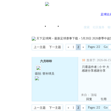
足球比
搜索
社区服务
银
首页
我的空间
天下足球网
»
最新足球赛事下载
»
5月20日 2026赛季中超
Pages: 2/2 Go
上一主题
下一主题
«
1
2
»
10
发表于: 2026-06-15 
六月咔咔
只看该作者
|
小
中
大
感谢分享感谢分享
级别: 替补球员
来自：
顶端
回复
引用
Pages: 2/2 Go
上一主题
下一主题
«
1
2
»