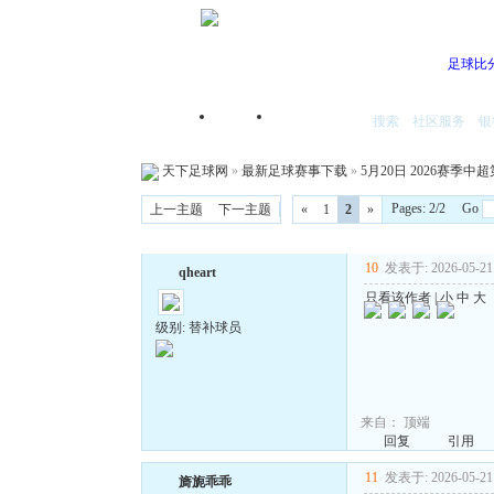
足球比
搜索
社区服务
银
首页
我的空间
天下足球网
»
最新足球赛事下载
»
5月20日 2026赛季中超
Pages: 2/2 Go
上一主题
下一主题
«
1
2
»
10
发表于: 2026-05-21 
qheart
只看该作者
|
小
中
大
级别: 替补球员
来自：
顶端
回复
引用
11
发表于: 2026-05-21 
旖旎乖乖