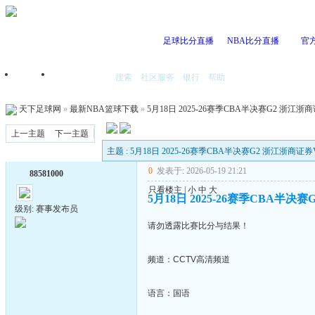
足球比分直播
NBA比分直播
官
搜索
社区服务
银行
帮助
首页
我的空间
天下足球网
»
最新NBA篮球下载
»
5月18日 2025-26赛季CBA半决赛G2 浙江浙商
上一主题
下一主题
主题 : 5月18日 2025-26赛季CBA半决赛G2 浙江浙商证券
0
发表于: 2026-05-19 21:21
88581000
只看楼主
|
小
中
大
5月18日 2025-26赛季CBA半决赛
级别: 赛事发布员
请勿透露比赛比分与结果！
频道：CCTV高清频道
语言：国语