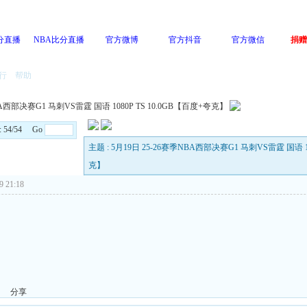
分直播
NBA比分直播
官方微博
官方抖音
官方微信
捐赠
行
帮助
BA西部决赛G1 马刺VS雷霆 国语 1080P TS 10.0GB【百度+夸克】
s: 54/54 Go
主题 : 5月19日 25-26赛季NBA西部决赛G1 马刺VS雷霆 国语 10
克】
 21:18
分享