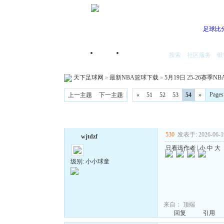
足球比
搜索
社区服务
银
首页
我的空间
天下足球网
»
最新NBA篮球下载
»
5月19日 25-26赛季N
Page
上一主题
下一主题
«
51
52
53
54
»
530
发表于: 2026-06-19
wjtdzf
只看该作者
|
小
中
大
级别: 小小球童
来自：
顶端
回复
引用