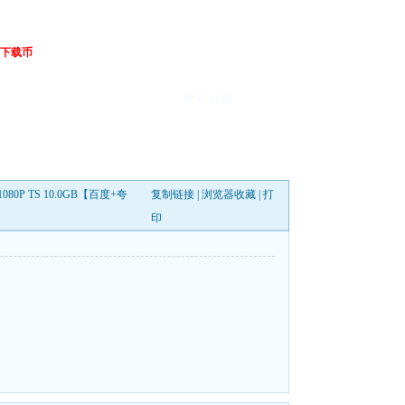
下载币
登录
注册
80P TS 10.0GB【百度+夸
复制链接
|
浏览器收藏
|
打
印