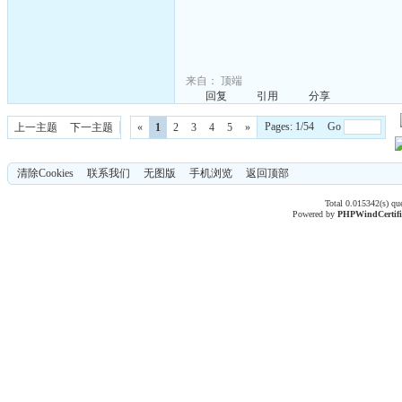
来自：
顶端
回复
引用
分享
Pages: 1/54 Go
上一主题
下一主题
«
1
2
3
4
5
»
清除Cookies
联系我们
无图版
手机浏览
返回顶部
Total 0.015342(s) qu
Powered by
PHPWind
Certif