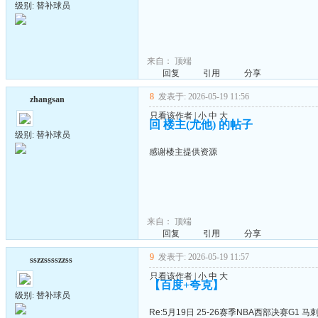
级别: 替补球员
来自：
顶端
回复
引用
分享
8
发表于: 2026-05-19 11:56
zhangsan
只看该作者
|
小
中
大
回 楼主(尤他) 的帖子
级别: 替补球员
感谢楼主提供资源
来自：
顶端
回复
引用
分享
9
发表于: 2026-05-19 11:57
sszzsssszzss
只看该作者
|
小
中
大
【百度+夸克】
级别: 替补球员
Re:5月19日 25-26赛季NBA西部决赛G1 马刺V