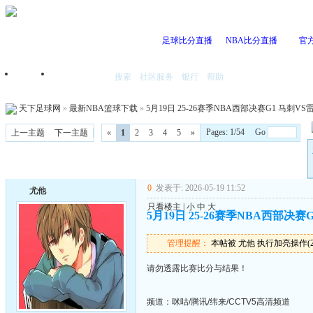
足球比分直播
NBA比分直播
官
搜索
社区服务
银行
帮助
首页
我的空间
天下足球网
»
最新NBA篮球下载
»
5月19日 25-26赛季NBA西部决赛G1 马刺VS雷霆
Pages: 1/54 Go
上一主题
下一主题
«
1
2
3
4
5
»
0
发表于: 2026-05-19 11:52
尤他
只看楼主
|
小
中
大
5月19日 25-26赛季NBA西部决赛G
管理提醒：
本帖被 尤他 执行加亮操作(2026
请勿透露比赛比分与结果！
频道：咪咕/腾讯/纬来/CCTV5高清频道