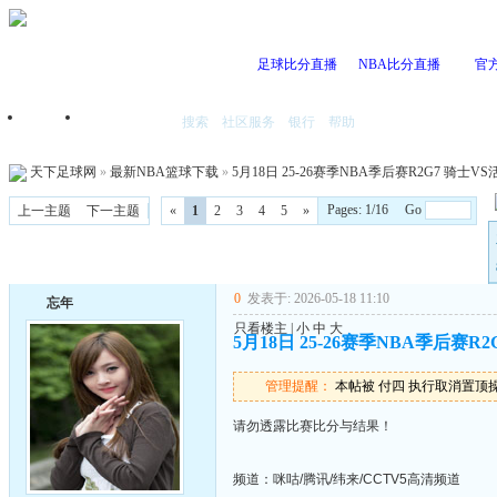
足球比分直播
NBA比分直播
官
搜索
社区服务
银行
帮助
首页
我的空间
天下足球网
»
最新NBA篮球下载
»
5月18日 25-26赛季NBA季后赛R2G7 骑士VS活
Pages: 1/16 Go
上一主题
下一主题
«
1
2
3
4
5
»
0
发表于: 2026-05-18 11:10
忘年
只看楼主
|
小
中
大
5月18日 25-26赛季NBA季后赛R2
管理提醒：
本帖被 付四 执行取消置顶操作(2
请勿透露比赛比分与结果！
频道：咪咕/腾讯/纬来/CCTV5高清频道