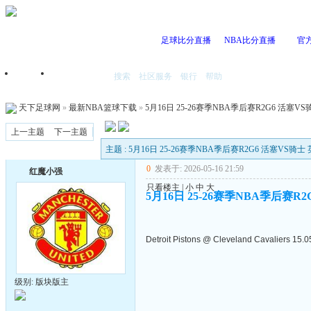
足球比分直播
NBA比分直播
官
搜索
社区服务
银行
帮助
首页
我的空间
天下足球网
»
最新NBA篮球下载
»
5月16日 25-26赛季NBA季后赛R2G6 活塞VS骑
上一主题
下一主题
主题 : 5月16日 25-26赛季NBA季后赛R2G6 活塞VS骑士 英
0
发表于: 2026-05-16 21:59
红魔小强
只看楼主
|
小
中
大
5月16日 25-26赛季NBA季后赛R2
Detroit Pistons @ Cleveland Cavaliers 15.
级别: 版块版主