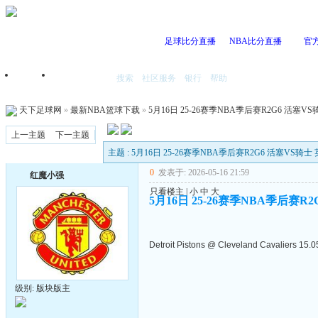
足球比分直播
NBA比分直播
官
搜索
社区服务
银行
帮助
首页
我的空间
天下足球网
»
最新NBA篮球下载
»
5月16日 25-26赛季NBA季后赛R2G6 活塞VS骑
上一主题
下一主题
主题 : 5月16日 25-26赛季NBA季后赛R2G6 活塞VS骑士 英
0
发表于: 2026-05-16 21:59
红魔小强
只看楼主
|
小
中
大
5月16日 25-26赛季NBA季后赛R2
Detroit Pistons @ Cleveland Cavaliers 15.
级别: 版块版主