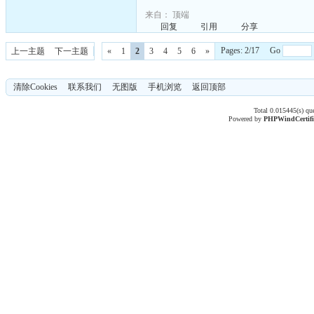
来自：
顶端
回复
引用
分享
Pages: 2/17 Go
上一主题
下一主题
«
1
2
3
4
5
6
»
清除Cookies
联系我们
无图版
手机浏览
返回顶部
Total 0.015445(s) qu
Powered by
PHPWind
Certif