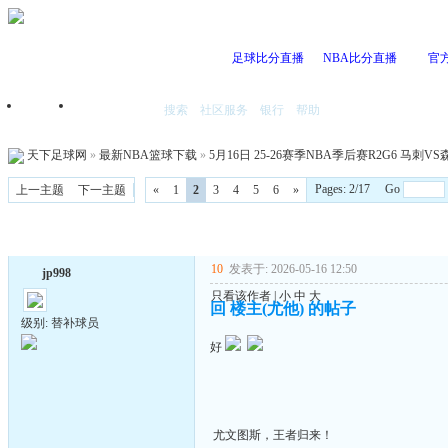
足球比分直播
NBA比分直播
官
搜索
社区服务
银行
帮助
首页
我的空间
天下足球网
»
最新NBA篮球下载
»
5月16日 25-26赛季NBA季后赛R2G6 马刺VS森
Pages: 2/17 Go
上一主题
下一主题
«
1
2
3
4
5
6
»
10
发表于: 2026-05-16 12:50
jp998
只看该作者
|
小
中
大
回 楼主(尤他) 的帖子
级别: 替补球员
好
尤文图斯，王者归来！