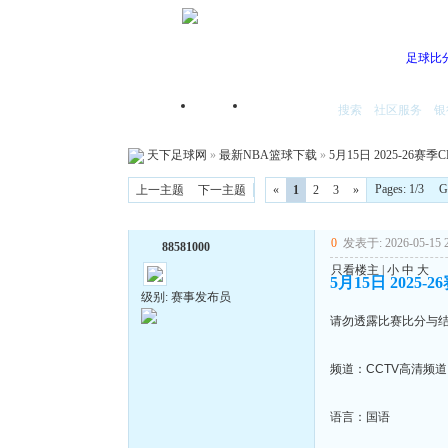
足球比
搜索
社区服务
银
首页
我的空间
天下足球网
»
最新NBA篮球下载
»
5月15日 2025-26赛
Pages: 1/3 
上一主题
下一主题
«
1
2
3
»
0
发表于: 2026-05-15 2
88581000
只看楼主
|
小
中
大
5月15日 2025
级别: 赛事发布员
请勿透露比赛比分与
频道：CCTV高清频道
语言：国语