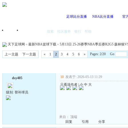
足球比分直播
NBA比分直播
官
搜索
社区服务
银行
帮助
首页
我的空间
天下足球网
»
最新NBA篮球下载
»
5月13日 25-26赛季NBA季后赛R2G5 森林狼VS
Pages: 2/20 Go
上一主题
下一主题
«
1
2
3
4
5
6
»
10
发表于: 2026-05-13 11:29
dsy405
只看该作者
|
小
中
大
级别: 替补球员
来自：
顶端
回复
引用
分享