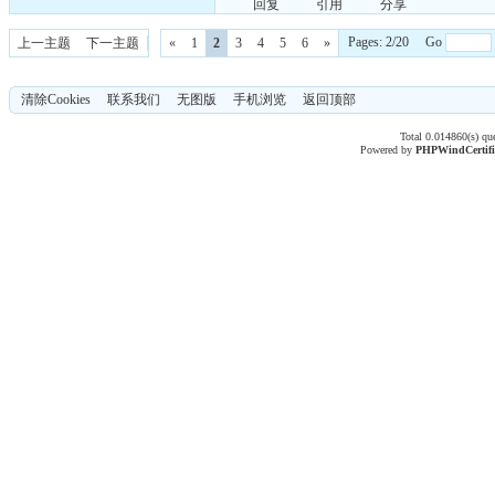
回复
引用
分享
Pages: 2/20 Go
上一主题
下一主题
«
1
2
3
4
5
6
»
清除Cookies
联系我们
无图版
手机浏览
返回顶部
Total 0.014860(s) qu
Powered by
PHPWind
Certif