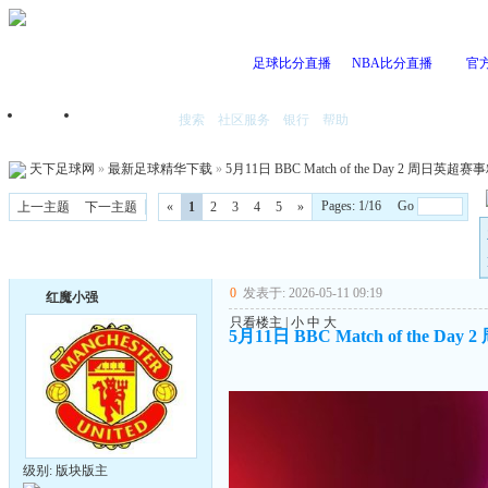
足球比分直播
NBA比分直播
官
搜索
社区服务
银行
帮助
首页
我的空间
天下足球网
»
最新足球精华下载
»
5月11日 BBC Match of the Day 2 周日英
Pages: 1/16 Go
上一主题
下一主题
«
1
2
3
4
5
»
0
发表于: 2026-05-11 09:19
红魔小强
只看楼主
|
小
中
大
5月11日 BBC Match of the 
级别: 版块版主