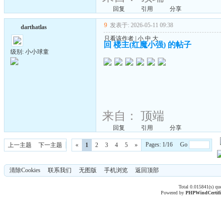
回复
引用
分享
9
发表于: 2026-05-11 09:38
darthatlas
只看该作者
|
小
中
大
回 楼主(红魔小强) 的帖子
级别: 小小球童
来自：
顶端
回复
引用
分享
Pages: 1/16 Go
上一主题
下一主题
«
1
2
3
4
5
»
清除Cookies
联系我们
无图版
手机浏览
返回顶部
Total 0.015841(s) qu
Powered by
PHPWind
Certif