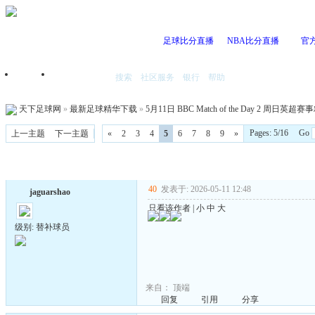
足球比分直播
NBA比分直播
官
搜索
社区服务
银行
帮助
首页
我的空间
天下足球网
»
最新足球精华下载
»
5月11日 BBC Match of the Day 2 周日英
Pages: 5/16 Go
上一主题
下一主题
«
2
3
4
5
6
7
8
9
»
40
发表于: 2026-05-11 12:48
jaguarshao
只看该作者
|
小
中
大
级别: 替补球员
来自：
顶端
回复
引用
分享