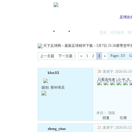
足球比
搜索
社区服务
银
首页
我的空间
天下足球网
»
最新足球精华下载
»
5月7日 25-26赛季意甲
Pages: 3/3 
上一主题
下一主题
«
1
2
3
»
20
发表于: 2026-05-10 
kfox111
只看该作者
|
小
中
大
级别: 替补球员
来自：
顶端
回复
引用
21
发表于: 2026-05-12 
zheng_yitao