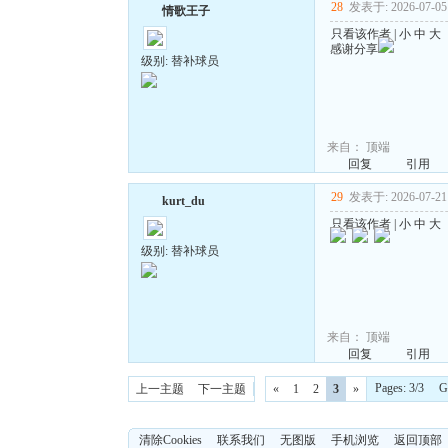
28
发表于: 2026-07-05 
情歌王子
只看该作者
|
小
中
大
感谢分享
级别: 替补球员
来自：
顶端
回复
引用
29
发表于: 2026-07-21 
kurt_du
只看该作者
|
小
中
大
级别: 替补球员
来自：
顶端
回复
引用
Pages: 3/3 
上一主题
下一主题
«
1
2
3
»
清除Cookies
联系我们
无图版
手机浏览
返回顶部