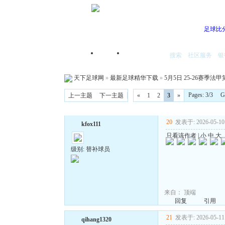
足球比
搜索
社区服务
银
首页
我的空间
天下足球网
»
最新足球精华下载
»
5月5日 25-26赛季法甲
Pages: 3/3 
上一主题
下一主题
«
1
2
3
»
20
发表于: 2026-05-10 
kfox111
只看该作者
|
小
中
大
级别: 替补球员
来自：
顶端
回复
引用
21
发表于: 2026-05-11 
qihang1320