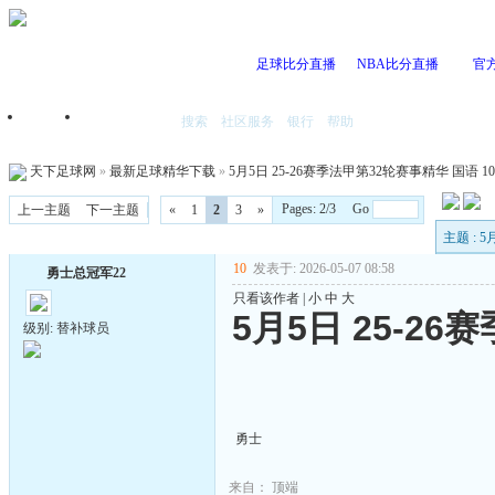
足球比分直播
NBA比分直播
官
搜索
社区服务
银行
帮助
首页
我的空间
天下足球网
»
最新足球精华下载
»
5月5日 25-26赛季法甲第32轮赛事精华 国语 108
Pages: 2/3 Go
上一主题
下一主题
«
1
2
3
»
主题 : 
10
发表于: 2026-05-07 08:58
勇士总冠军22
只看该作者
|
小
中
大
5月5日 25-2
级别: 替补球员
勇士
来自：
顶端