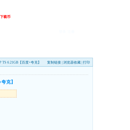
下载币
登录
注册
P TS 6.21GB【百度+夸克】
复制链接
|
浏览器收藏
|
打印
度+夸克】