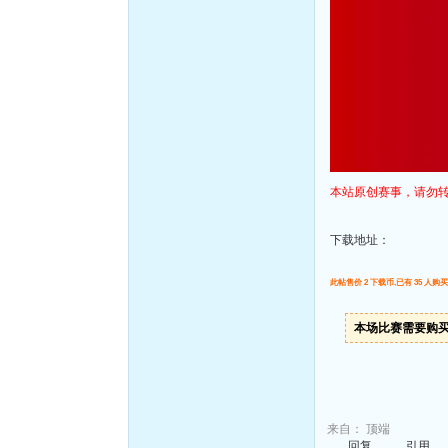
本站原创赛事，请勿
下载地址：
此帖售价 2 下载币,已有 35 人购买
本场比赛需要购
来自：
顶端
回复
引用