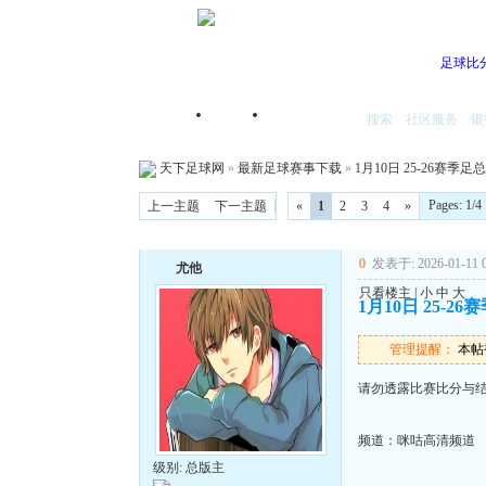
足球比
搜索
社区服务
银
首页
我的空间
天下足球网
»
最新足球赛事下载
»
1月10日 25-26赛季足
Pages: 1
上一主题
下一主题
«
1
2
3
4
»
0
发表于: 2026-01-11 0
尤他
只看楼主
|
小
中
大
1月10日 25-2
管理提醒：
本帖被
请勿透露比赛比分与
频道：咪咕高清频道
级别: 总版主