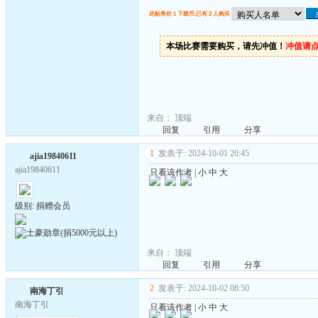
此帖售价 1 下载币,已有 2 人购买
本场比赛需要购买，请先冲值！
冲值请
来自：
顶端
回复
引用
分享
1
发表于: 2024-10-01 20:45
ajia19840611
ajia19840611
只看该作者
|
小
中
大
级别: 捐赠会员
来自：
顶端
回复
引用
分享
2
发表于: 2024-10-02 08:50
南海丁引
南海丁引
只看该作者
|
小
中
大