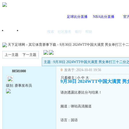
足球比分直播
NBA比分直播
官
搜索
社区服务
银行
帮助
首页
我的空间
天下足球网
»
其它体育赛事下载
»
9月30日 2024WTT中国大满贯 男女单打三十二分
上一主题
下一主题
主题 : 9月30日 2024WTT中国大满贯 男女单打三十二分之一
0
发表于: 2024-10-01 19:56
88581000
只看楼主
|
小
中
大
9月30日 2024WTT中国大满贯 男
级别: 赛事发布员
请勿透露比赛比分与结果！
频道：咪咕高清频道
语言：国语