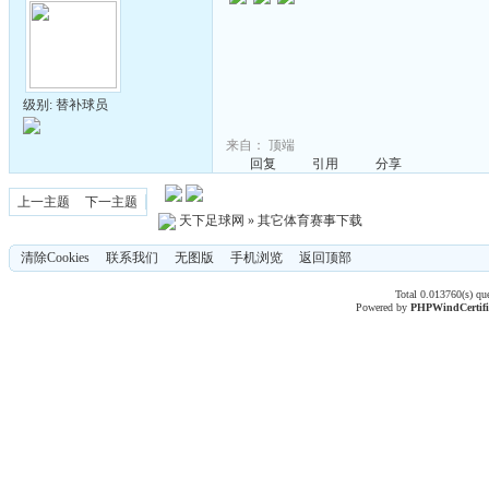
级别: 替补球员
来自：
顶端
回复
引用
分享
上一主题
下一主题
天下足球网
»
其它体育赛事下载
清除Cookies
联系我们
无图版
手机浏览
返回顶部
Total 0.013760(s) qu
Powered by
PHPWind
Certif