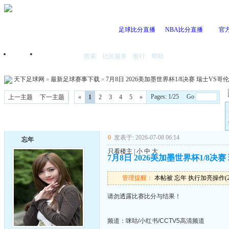
足球比分直播
NBA比分直播
官
搜索
社区服务
银行
帮助
首页
我的空间
天下足球网
»
最新足球赛事下载
»
7月8日 2026美加墨世界杯1/8决赛 瑞士VS哥伦比
Pages: 1/25 Go
上一主题
下一主题
«
1
2
3
4
5
»
0
发表于: 2026-07-08 06:14
忘年
只看楼主
|
小
中
大
7月8日 2026美加墨世界杯1/8决赛 
管理提醒：
本帖被 忘年 执行加亮操作(2026
请勿透露比赛比分与结果！
频道：咪咕/小红书/CCTV5高清频道