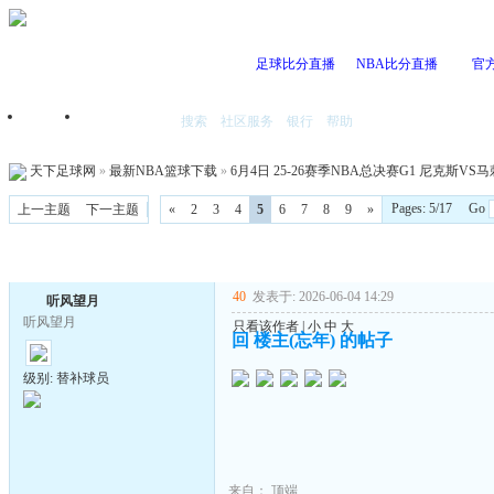
足球比分直播
NBA比分直播
官
搜索
社区服务
银行
帮助
首页
我的空间
天下足球网
»
最新NBA篮球下载
»
6月4日 25-26赛季NBA总决赛G1 尼克斯VS马刺 
Pages: 5/17 Go
上一主题
下一主题
«
2
3
4
5
6
7
8
9
»
40
发表于: 2026-06-04 14:29
听风望月
听风望月
只看该作者
|
小
中
大
回 楼主(忘年) 的帖子
级别: 替补球员
来自：
顶端