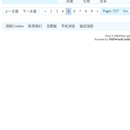
回复
引用
分享
Pages: 5/17 Go
上一主题
下一主题
«
2
3
4
5
6
7
8
9
»
清除Cookies
联系我们
无图版
手机浏览
返回顶部
Total 0.286459(s) qu
Powered by
PHPWind
Certif