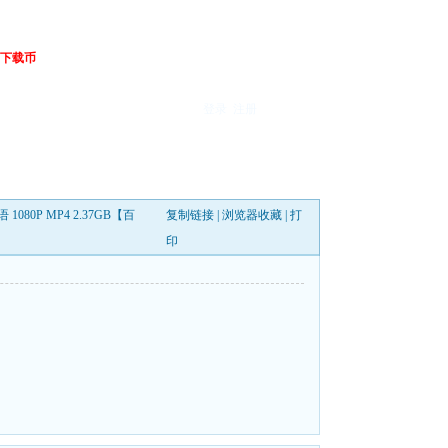
下载币
登录
注册
080P MP4 2.37GB【百
复制链接
|
浏览器收藏
|
打
印