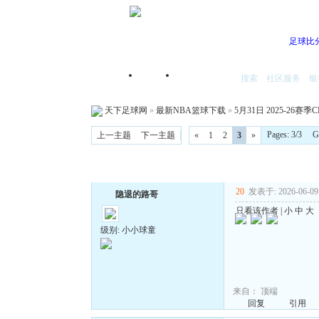
足球比
搜索
社区服务
银
首页
我的空间
天下足球网
»
最新NBA篮球下载
»
5月31日 2025-26赛
Pages: 3/3 
上一主题
下一主题
«
1
2
3
»
20
发表于: 2026-06-09 
隐退的路哥
只看该作者
|
小
中
大
级别: 小小球童
来自：
顶端
回复
引用