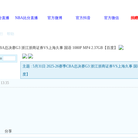
分直播
NBA比分直播
官方微博
官方抖音
官方微信
捐赠
行
帮助
季CBA总决赛G3 浙江浙商证券VS上海久事 国语 1080P MP4 2.37GB【百度】
Go
主题 : 5月31日 2025-26赛季CBA总决赛G3 浙江浙商证券VS上海久事 国语 1
度】
13:35
分享