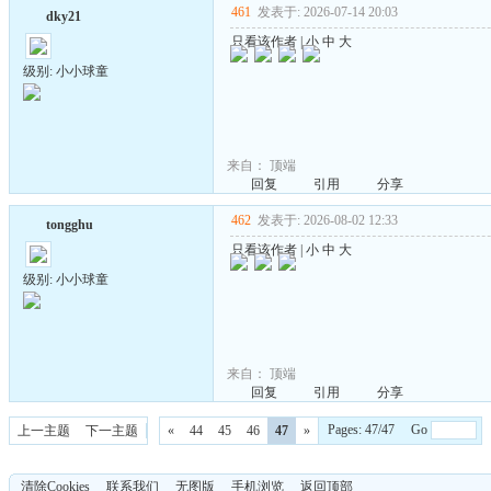
461
发表于: 2026-07-14 20:03
dky21
只看该作者
|
小
中
大
级别: 小小球童
来自：
顶端
回复
引用
分享
462
发表于: 2026-08-02 12:33
tongghu
只看该作者
|
小
中
大
级别: 小小球童
来自：
顶端
回复
引用
分享
Pages: 47/47 Go
上一主题
下一主题
«
44
45
46
47
»
清除Cookies
联系我们
无图版
手机浏览
返回顶部