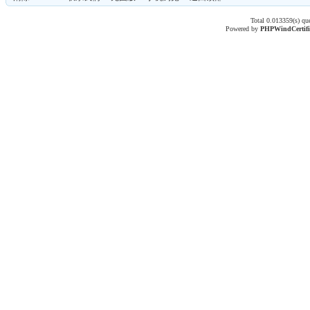
Total 0.013359(s) qu
Powered by
PHPWind
Certif