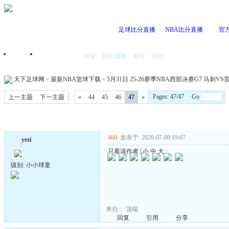
足球比分直播
NBA比分直播
官
搜索
社区服务
银行
帮助
首页
我的空间
天下足球网
»
最新NBA篮球下载
»
5月31日 25-26赛季NBA西部决赛G7 马刺VS雷霆
Pages: 47/47 Go
上一主题
下一主题
«
44
45
46
47
»
460
发表于: 2026-07-09 19:07
yezi
只看该作者
|
小
中
大
级别: 小小球童
来自：
顶端
回复
引用
分享