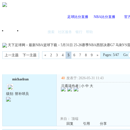
足球比分直播
NBA比分直播
官
搜索
社区服务
银行
帮助
首页
我的空间
天下足球网
»
最新NBA篮球下载
»
5月31日 25-26赛季NBA西部决赛G7 马刺VS雷霆
Pages: 5/47 Go
上一主题
下一主题
«
2
3
4
5
6
7
8
9
»
40
发表于: 2026-05-31 11:43
michaelran
只看该作者
|
小
中
大
级别: 替补球员
来自：
顶端
回复
引用
分享