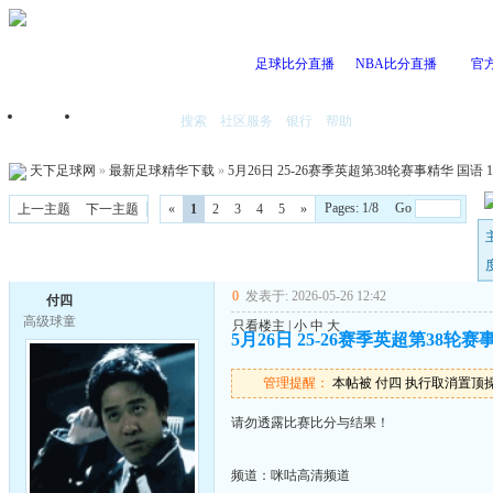
足球比分直播
NBA比分直播
官
搜索
社区服务
银行
帮助
首页
我的空间
天下足球网
»
最新足球精华下载
»
5月26日 25-26赛季英超第38轮赛事精华 国语 10
Pages: 1/8 Go
上一主题
下一主题
«
1
2
3
4
5
»
0
发表于: 2026-05-26 12:42
付四
高级球童
只看楼主
|
小
中
大
5月26日 25-26赛季英超第38轮赛事精
管理提醒：
本帖被 付四 执行取消置顶操作(2
请勿透露比赛比分与结果！
频道：咪咕高清频道