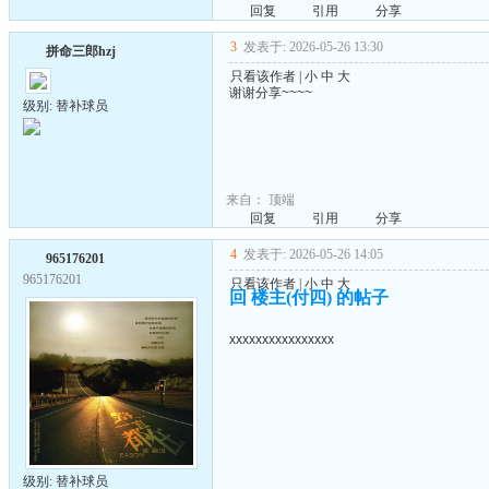
回复
引用
分享
3
发表于: 2026-05-26 13:30
拼命三郎hzj
只看该作者
|
小
中
大
谢谢分享~~~~
级别: 替补球员
来自：
顶端
回复
引用
分享
4
发表于: 2026-05-26 14:05
965176201
965176201
只看该作者
|
小
中
大
回 楼主(付四) 的帖子
xxxxxxxxxxxxxxxx
级别: 替补球员