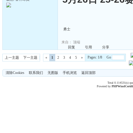
勇士
来自：
顶端
回复
引用
分享
Pages: 1/8 Go
上一主题
下一主题
«
1
2
3
4
5
»
清除Cookies
联系我们
无图版
手机浏览
返回顶部
Total 0.114531(s) qu
Powered by
PHPWind
Certif