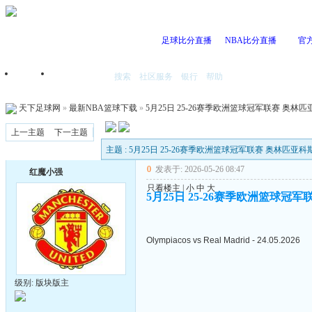
足球比分直播
NBA比分直播
官
搜索
社区服务
银行
帮助
首页
我的空间
天下足球网
»
最新NBA篮球下载
»
5月25日 25-26赛季欧洲篮球冠军联赛 奥林匹亚
上一主题
下一主题
主题 : 5月25日 25-26赛季欧洲篮球冠军联赛 奥林匹亚科斯
0
发表于: 2026-05-26 08:47
红魔小强
只看楼主
|
小
中
大
5月25日 25-26赛季欧洲篮球冠军
Olympiacos vs Real Madrid - 24.05.2026
级别: 版块版主