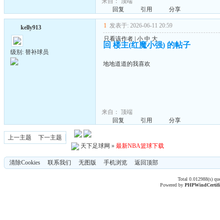
来自：
顶端
回复
引用
分享
1
发表于: 2026-06-11 20:59
kelly913
只看该作者
|
小
中
大
回 楼主(红魔小强) 的帖子
级别: 替补球员
地地道道的我喜欢
来自：
顶端
回复
引用
分享
上一主题
下一主题
天下足球网
»
最新NBA篮球下载
清除Cookies
联系我们
无图版
手机浏览
返回顶部
Total 0.012988(s) qu
Powered by
PHPWind
Certif