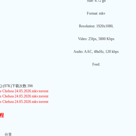
Size: 4.72 gb
Format: mkv
Resolution: 1920x1080,
Video: 25fps, 5800 Kbps
Audio: AAC, 48кHz, 128 kbps
Feed:
(97K)下载次数:396
Chelsea 24.05.2026.mkv.torrent
Chelsea 24.05.2026.mkv.torrent
Chelsea 24.05.2026.mkv.torrent
程
分享