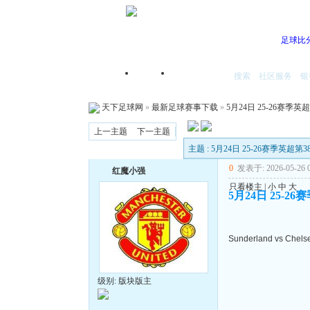
足球比
搜索
社区服务
银
首页
我的空间
天下足球网
»
最新足球赛事下载
»
5月24日 25-26赛季英
上一主题
下一主题
主题 : 5月24日 25-26赛季英超第
0
发表于: 2026-05-26 0
红魔小强
只看楼主
|
小
中
大
5月24日 25-2
Sunderland vs Chels
级别: 版块版主