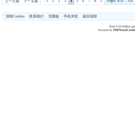
Pages: 4/32 Go
上一主题
下一主题
«
1
2
3
4
5
6
7
8
»
清除Cookies
联系我们
无图版
手机浏览
返回顶部
Total 0.015438(s) qu
Powered by
PHPWind
Certif