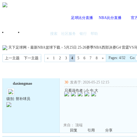
足球比分直播
NBA比分直播
官
搜索
社区服务
银行
帮助
首页
我的空间
天下足球网
»
最新NBA篮球下载
»
5月25日 25-26赛季NBA西部决赛G4 雷霆VS马刺
Pages: 4/32 Go
上一主题
下一主题
«
1
2
3
4
5
6
7
8
»
30
发表于: 2026-05-25 12:15
daxiongmao
只看该作者
|
小
中
大
级别: 替补球员
来自：
顶端
回复
引用
分享