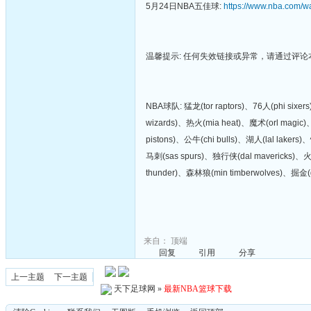
5月24日NBA五佳球:
https://www.nba.com/w
温馨提示: 任何失效链接或异常，请通过评
NBA球队: 猛龙(tor raptors)、76人(phi six
wizards)、热火(mia heat)、魔术(orl magic)
pistons)、公牛(chi bulls)、湖人(lal lakers
马刺(sas spurs)、独行侠(dal mavericks)、火
thunder)、森林狼(min timberwolves)、掘金(d
来自：
顶端
回复
引用
分享
上一主题
下一主题
天下足球网
»
最新NBA篮球下载