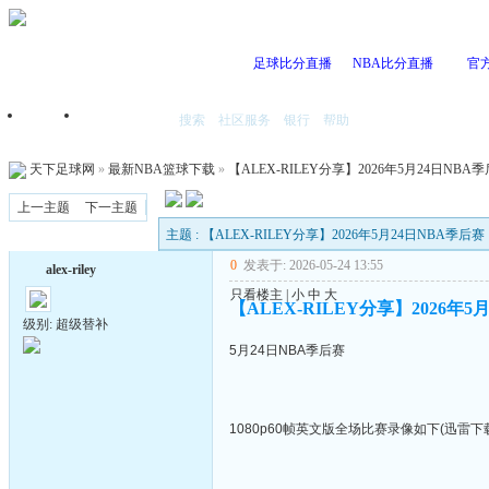
足球比分直播
NBA比分直播
官
搜索
社区服务
银行
帮助
首页
我的空间
天下足球网
»
最新NBA篮球下载
»
【ALEX-RILEY分享】2026年5月24日NBA
上一主题
下一主题
主题 : 【ALEX-RILEY分享】2026年5月24日NBA季后赛
0
发表于: 2026-05-24 13:55
alex-riley
只看楼主
|
小
中
大
【ALEX-RILEY分享】2026年5
级别: 超级替补
5月24日NBA季后赛
1080p60帧英文版全场比赛录像如下(迅雷下