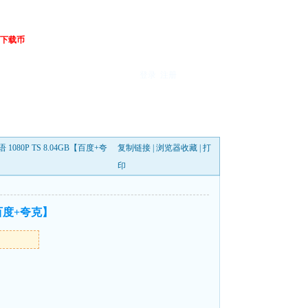
下载币
登录
注册
080P TS 8.04GB【百度+夸
复制链接
|
浏览器收藏
|
打
印
【百度+夸克】