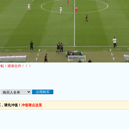
转帖！谢谢合作！！！
买，请先冲值！
冲值请点这里