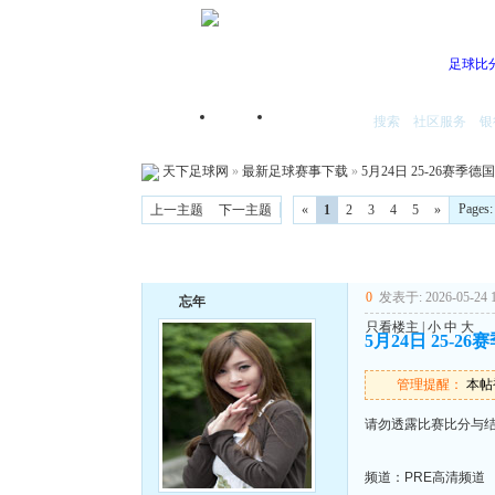
足球比
搜索
社区服务
银
首页
我的空间
天下足球网
»
最新足球赛事下载
»
5月24日 25-26赛季德
Pages
上一主题
下一主题
«
1
2
3
4
5
»
0
发表于: 2026-05-24 1
忘年
只看楼主
|
小
中
大
5月24日 25-2
管理提醒：
本帖被
请勿透露比赛比分与
频道：PRE高清频道