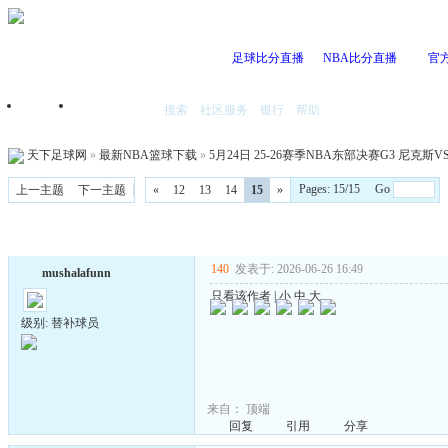
足球比分直播
NBA比分直播
官
搜索
社区服务
银行
帮助
首页
我的空间
天下足球网
»
最新NBA篮球下载
»
5月24日 25-26赛季NBA东部决赛G3 尼克斯VS
Pages: 15/15 Go
上一主题
下一主题
«
12
13
14
15
»
140
发表于: 2026-06-26 16:49
mushalafunn
只看该作者
|
小
中
大
级别: 替补球员
来自：
顶端
回复
引用
分享