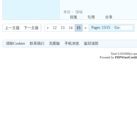
来自：
顶端
回复
引用
分享
Pages: 15/15 Go
上一主题
下一主题
«
12
13
14
15
»
清除Cookies
联系我们
无图版
手机浏览
返回顶部
Total 0.025699(s) qu
Powered by
PHPWind
Certif