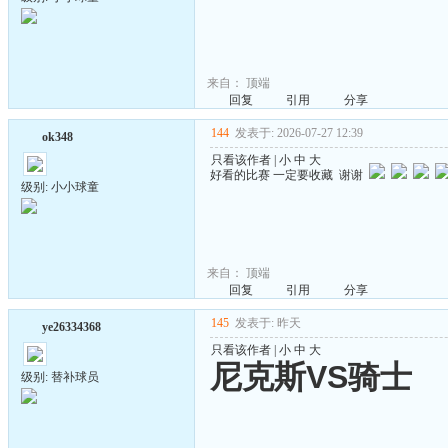
来自：
顶端
回复
引用
分享
144
发表于: 2026-07-27 12:39
ok348
只看该作者
|
小
中
大
好看的比赛 一定要收藏 谢谢
级别: 小小球童
来自：
顶端
回复
引用
分享
145
发表于: 昨天
ye26334368
只看该作者
|
小
中
大
尼克斯VS骑士
级别: 替补球员