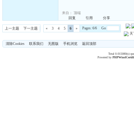
来自：
顶端
回复
引用
分享
Pages: 6/6 Go
上一主题
下一主题
«
3
4
5
6
»
天
清除Cookies
联系我们
无图版
手机浏览
返回顶部
Total 0.015080(s) qu
Powered by
PHPWind
Certif