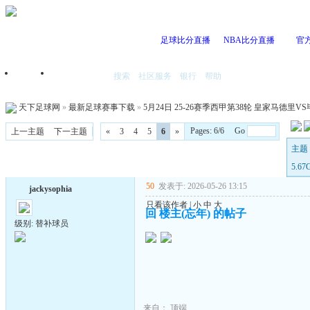
足球比分直播
NBA比分直播
官
搜索
社区服务
银行
帮助
首页
我的空间
天下足球网
»
最新足球赛事下载
»
5月24日 25-26赛季西甲第38轮 皇家马德里VS毕
Pages: 6/6 Go
上一主题
下一主题
«
3
4
5
6
»
主题 
5.6
50
发表于: 2026-05-26 13:15
jackysophia
只看该作者
|
小
中
大
回 楼主(忘年) 的帖子
级别: 替补球员
来自：
顶端