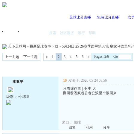
足球比分直播
NBA比分直播
官
搜索
社区服务
银行
帮助
首页
我的空间
天下足球网
»
最新足球赛事下载
»
5月24日 25-26赛季西甲第38轮 皇家马德里VS毕
Pages: 2/6 Go
上一主题
下一主题
«
1
2
3
4
5
6
»
10
发表于: 2026-05-24 08:56
李亚平
只看该作者
|
小
中
大
撤回发酒疯老公老公浪里个浪回来
级别: 小小球童
来自：
顶端
回复
引用
分享