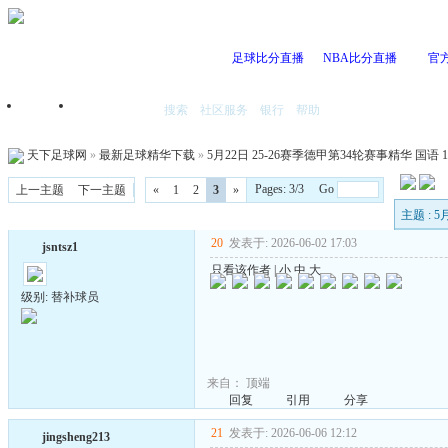
足球比分直播
NBA比分直播
官
搜索
社区服务
银行
帮助
首页
我的空间
天下足球网
»
最新足球精华下载
»
5月22日 25-26赛季德甲第34轮赛事精华 国语 10
Pages: 3/3 Go
上一主题
下一主题
«
1
2
3
»
主题 : 
20
发表于: 2026-06-02 17:03
jsntsz1
只看该作者
|
小
中
大
级别: 替补球员
来自：
顶端
回复
引用
分享
21
发表于: 2026-06-06 12:12
jingsheng213