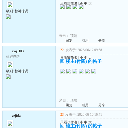
只看该作者
|
小
中
大
级别: 替补球员
来自：
顶端
回复
引用
分享
22
发表于: 2026-06-12 09:58
zxq1103
你好巴萨
只看该作者
|
小
中
大
回 楼主(付四) 的帖子
级别: 替补球员
来自：
顶端
回复
引用
分享
23
发表于: 2026-06-16 16:41
zzjfdz
只看该作者
|
小
中
大
回 楼主(付四) 的帖子