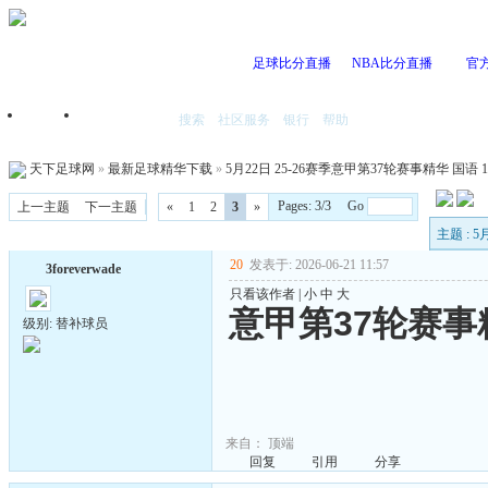
足球比分直播
NBA比分直播
官
搜索
社区服务
银行
帮助
首页
我的空间
天下足球网
»
最新足球精华下载
»
5月22日 25-26赛季意甲第37轮赛事精华 国语 10
Pages: 3/3 Go
上一主题
下一主题
«
1
2
3
»
主题 : 
20
发表于: 2026-06-21 11:57
3foreverwade
只看该作者
|
小
中
大
意甲第37轮赛事
级别: 替补球员
来自：
顶端
回复
引用
分享