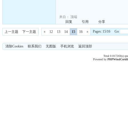
来自：
顶端
回复
引用
分享
Pages: 15/16 Go
上一主题
下一主题
«
12
13
14
15
16
»
清除Cookies
联系我们
无图版
手机浏览
返回顶部
Total 0.017243(s) qu
Powered by
PHPWind
Certif