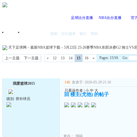
足球比分直播
NBA比分直播
官
搜索
社区服务
银行
帮助
首页
我的空间
天下足球网
»
最新NBA篮球下载
»
5月22日 25-26赛季NBA东部决赛G2 骑士VS尼
Pages: 15/16 Go
上一主题
下一主题
«
12
13
14
15
16
»
140
发表于: 2026-05-29 21:16
我爱篮球2015
只看该作者
|
小
中
大
回 楼主(尤他) 的帖子
级别: 替补球员
来自：
顶端