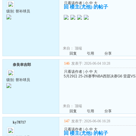
只看该作者
|
小
中
大
回 楼主(尤他) 的帖子
级别: 替补球员
来自：
顶端
回复
引用
分享
146
发表于: 2026-06-04 10:28
奈良幸吉郎
只看该作者
|
小
中
大
5月29日 25-26赛季NBA西部决赛G6 雷霆VS马
级别: 替补球员
来自：
顶端
回复
引用
分享
147
发表于: 2026-06-06 16:28
ky78717
只看该作者
|
小
中
大
回 楼主(尤他) 的帖子