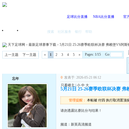
足球比分直播
NBA比分直播
官
搜索
社区服务
银行
帮助
首页
我的空间
天下足球网
»
最新足球赛事下载
»
5月21日 25-26赛季欧联杯决赛 弗赖堡VS阿斯顿维
Pages: 1/15 Go
上一主题
下一主题
«
1
2
3
4
5
»
0
发表于: 2026-05-21 06:12
忘年
只看楼主
|
小
中
大
5月21日 25-26赛季欧联杯决赛 弗
管理提醒：
本帖被 付四 执行取消置顶操作(2
请勿透露比赛比分与结果！
频道：新英高清频道