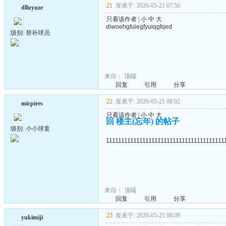
21
发表于: 2026-05-21 07:56
dlluyuze
只看该作者
|
小
中
大
diwoehgfuiegfyuiqgfqed
级别: 替补球员
来自：
顶端
回复
引用
分享
22
发表于: 2026-05-21 08:02
micpires
只看该作者
|
小
中
大
回 楼主(忘年) 的帖子
级别: 小小球童
111111111111111111111111111111111111111
来自：
顶端
回复
引用
分享
23
发表于: 2026-05-21 08:09
yukimiji