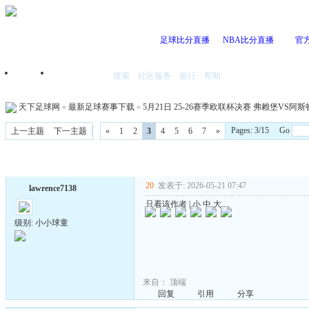
足球比分直播
NBA比分直播
官
搜索
社区服务
银行
帮助
首页
我的空间
天下足球网
»
最新足球赛事下载
»
5月21日 25-26赛季欧联杯决赛 弗赖堡VS阿斯顿维
Pages: 3/15 Go
上一主题
下一主题
«
1
2
3
4
5
6
7
»
20
发表于: 2026-05-21 07:47
lawrence7138
只看该作者
|
小
中
大
级别: 小小球童
来自：
顶端
回复
引用
分享