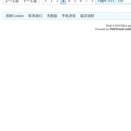
Pages: 3/15 Go
上一主题
下一主题
«
1
2
3
4
5
6
7
»
清除Cookies
联系我们
无图版
手机浏览
返回顶部
Total 0.014159(s) qu
Powered by
PHPWind
Certif