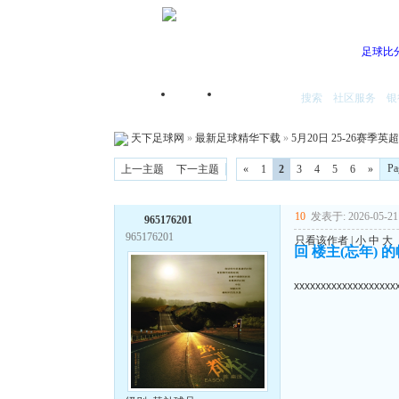
足球比
搜索
社区服务
银
首页
我的空间
天下足球网
»
最新足球精华下载
»
5月20日 25-26赛季英超
Pa
上一主题
下一主题
«
1
2
3
4
5
6
»
10
发表于: 2026-05-21 
965176201
965176201
只看该作者
|
小
中
大
回 楼主(忘年) 
xxxxxxxxxxxxxxxxxxx