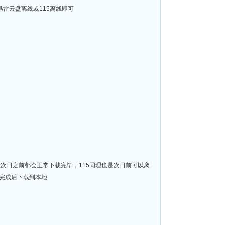
迅雷下载或迅雷云盘离线或115离线即可
般次日之前都会正常下载完毕，115同理也是次日前可以离
完成后下载到本地