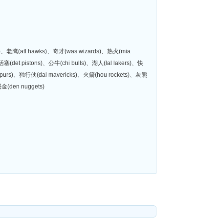
ts)、老鹰(atl hawks)、奇才(was wizards)、热火(mia
塞(det pistons)、公牛(chi bulls)、湖人(lal lakers)、快
 spurs)、独行侠(dal mavericks)、火箭(hou rockets)、灰熊
金(den nuggets)