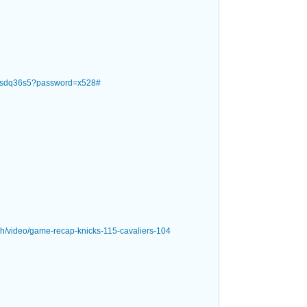
wfusdq36s5?password=x528#
h/video/game-recap-knicks-115-cavaliers-104