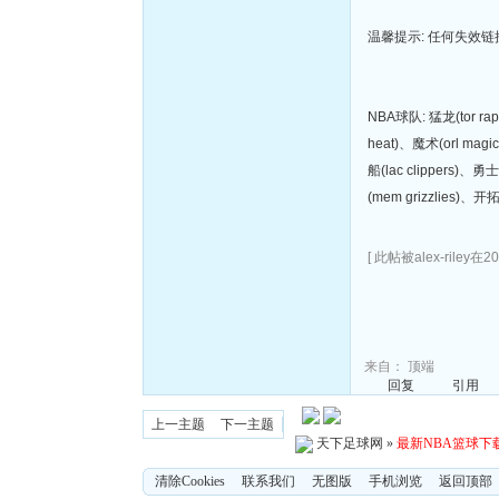
温馨提示: 任何失效
NBA球队: 猛龙(tor rap
heat)、魔术(orl magi
船(lac clippers)、勇
(mem grizzlies)、开
[ 此帖被alex-riley在2
来自：
顶端
回复
引用
上一主题
下一主题
天下足球网
»
最新NBA篮球下
清除Cookies
联系我们
无图版
手机浏览
返回顶部