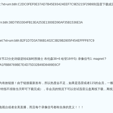
:?xt=urn:btih:C2DC0FEF0E37AD7B45E93424EEF7C9E5215F29B9到
t=urn:btih:38D7953304FB13EA253E1300ED90AF35B1536E3A
gnet:?xt=urn:btih:B2F1D7D3A786B1402C3B29B2805F454EFFFF87C9
22分史诗级逆转&加时胜骑士 布伦森38+6 哈登16中5): 录像信号1: magnet:?
B94A1FBB8769BE7E4D75D32B49D8489E6CF
均为有效链接！由于链接最新发布，所以热度会不足，如果是迅雷或者115的会员，一
前特指不排除当天即可下载完成），非会员的情况下可以尝试迅雷云盘离线下载，离线
地电视台或者全美直播，而且每个录像信号都有自身的意义！！！