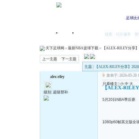
足球比
搜索
社区服务
银
首页
我的空间
天下足球网
»
最新NBA篮球下载
»
【ALEX-RILEY分享
上一主题
下一主题
主题 : 【ALEX-RILEY分享】2
0
发表于: 2026-05-20 1
alex-riley
只看楼主
|
小
中
大
【ALEX-RILE
级别: 超级替补
5月20日NBA季后赛
1080p60帧英文版