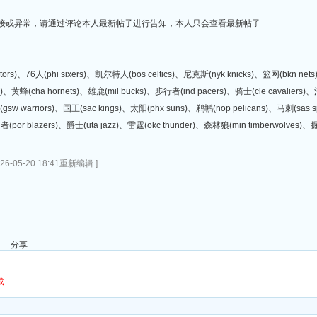
链接或异常，请通过评论本人最新帖子进行告知，本人只会查看最新帖子
tors)、76人(phi sixers)、凯尔特人(bos celtics)、尼克斯(nyk knicks)、篮网(bkn ne
c)、黄蜂(cha hornets)、雄鹿(mil bucks)、步行者(ind pacers)、骑士(cle cavaliers)、活
士(gsw warriors)、国王(sac kings)、太阳(phx suns)、鹈鹕(nop pelicans)、马刺(sas
拓者(por blazers)、爵士(uta jazz)、雷霆(okc thunder)、森林狼(min timberwolves)、掘
026-05-20 18:41重新编辑 ]
分享
载