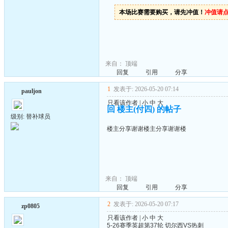
本场比赛需要购买，请先冲值！
冲值请
来自：
顶端
回复
引用
分享
1
发表于: 2026-05-20 07:14
pauljon
只看该作者
|
小
中
大
回 楼主(付四) 的帖子
级别: 替补球员
楼主分享谢谢楼主分享谢谢楼
来自：
顶端
回复
引用
分享
2
发表于: 2026-05-20 07:17
zp0805
只看该作者
|
小
中
大
5-26赛季英超第37轮 切尔西VS热刺