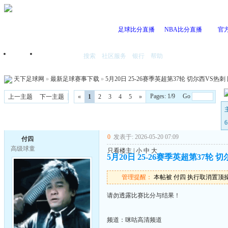
足球比分直播
NBA比分直播
官
搜索
社区服务
银行
帮助
首页
我的空间
天下足球网
»
最新足球赛事下载
»
5月20日 25-26赛季英超第37轮 切尔西VS热刺 国
Pages: 1/9 Go
上一主题
下一主题
«
1
2
3
4
5
»
0
发表于: 2026-05-20 07:09
付四
高级球童
只看楼主
|
小
中
大
5月20日 25-26赛季英超第37轮 切
管理提醒：
本帖被 付四 执行取消置顶操作(2
请勿透露比赛比分与结果！
频道：咪咕高清频道