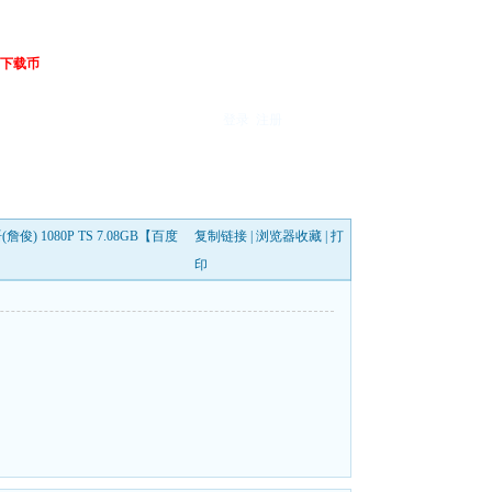
下载币
登录
注册
俊) 1080P TS 7.08GB【百度
复制链接
|
浏览器收藏
|
打
印