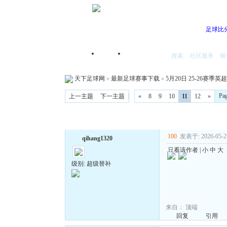
足球比
搜索
社区服务
银
首页
我的空间
天下足球网
»
最新足球赛事下载
»
5月20日 25-26赛季英
Pa
上一主题
下一主题
«
8
9
10
11
12
»
100
发表于: 2026-05-27
qihang1320
只看该作者
|
小
中
大
级别: 超级替补
来自：
顶端
回复
引用