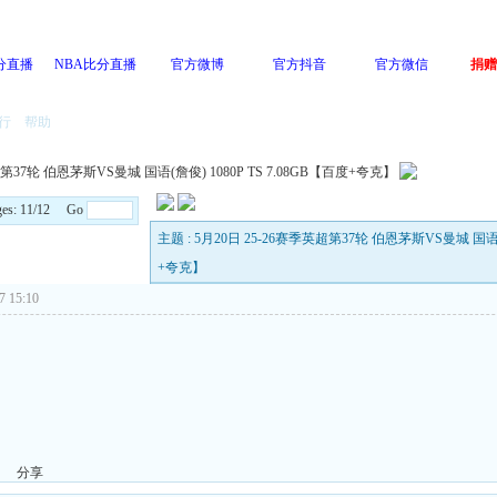
分直播
NBA比分直播
官方微博
官方抖音
官方微信
捐赠
行
帮助
超第37轮 伯恩茅斯VS曼城 国语(詹俊) 1080P TS 7.08GB【百度+夸克】
ges: 11/12 Go
主题 : 5月20日 25-26赛季英超第37轮 伯恩茅斯VS曼城 国语(詹
+夸克】
 15:10
分享