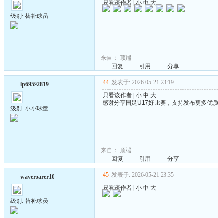
只看该作者
|
小
中
大
级别: 替补球员
来自：
顶端
回复
引用
分享
44
发表于: 2026-05-21 23:19
lp69592819
只看该作者
|
小
中
大
感谢分享国足U17好比赛，支持发布更多优
级别: 小小球童
来自：
顶端
回复
引用
分享
45
发表于: 2026-05-21 23:35
waveroarer10
只看该作者
|
小
中
大
级别: 替补球员