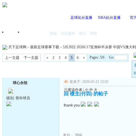
足球比分直播
NBA比分直播
官
搜索
社区服务
银行
帮助
首页
我的空间
天下足球网
»
最新足球赛事下载
»
5月20日 2026U17亚洲杯半决赛 中国VS澳大利亚 
Pages: 5/6 Go
上一主题
下一主题
«
2
3
4
5
6
»
40
发表于: 2026-05-21 15:02
球心永恒
只看该作者
|
小
中
大
回 楼主(付四) 的帖子
级别: 替补球员
thank you
来自：
顶端