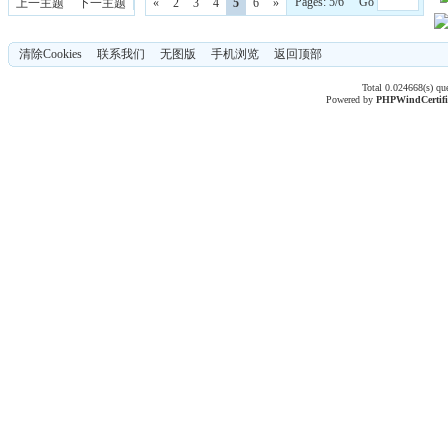
Pages: 5/6 Go
上一主题
下一主题
«
2
3
4
5
6
»
清除Cookies
联系我们
无图版
手机浏览
返回顶部
Total 0.024668(s) qu
Powered by
PHPWind
Certif