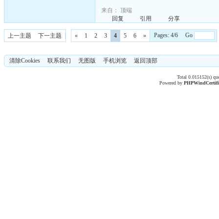
来自：
顶端
回复
引用
分享
Pages: 4/6 Go
上一主题
下一主题
«
1
2
3
4
5
6
»
清除Cookies
联系我们
无图版
手机浏览
返回顶部
Total 0.015152(s) qu
Powered by
PHPWind
Certif