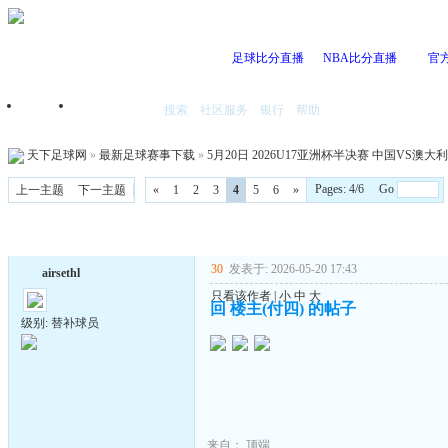
足球比分直播
NBA比分直播
官
搜索
社区服务
银行
帮助
首页
我的空间
天下足球网
»
最新足球赛事下载
»
5月20日 2026U17亚洲杯半决赛 中国VS澳大利亚 
Pages: 4/6 Go
上一主题
下一主题
«
1
2
3
4
5
6
»
30
发表于: 2026-05-20 17:43
airsethl
只看该作者
|
小
中
大
回 楼主(付四) 的帖子
级别: 替补球员
来自：
顶端